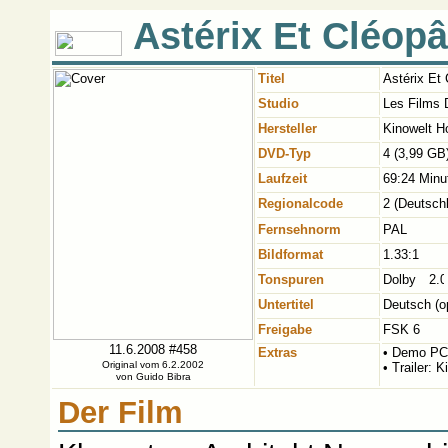
Astérix Et Cléopâ
Titel
Astérix Et 
Studio
Les Films 
Hersteller
Kinowelt H
DVD-Typ
4 (3,99 GB
Laufzeit
69:24 Minu
Regionalcode
2 (Deutsch
Fernsehnorm
PAL
Bildformat
1.33:1
Tonspuren
Untertitel
Deutsch (op
Freigabe
FSK 6
11.6.2008 #458
Extras
• Demo PC
Original vom 6.2.2002
• Trailer:
von
Guido Bibra
Der Film