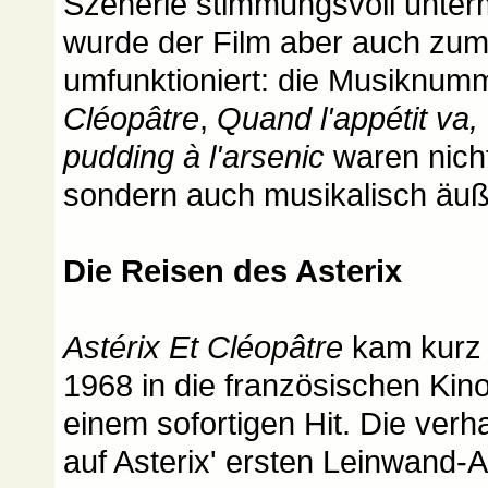
Szenerie stimmungsvoll unterm
wurde der Film aber auch zum
umfunktioniert: die Musiknu
Cléopâtre
,
Quand l'appétit va, 
pudding à l'arsenic
waren nicht
sondern auch musikalisch äuß
Die Reisen des Asterix
Astérix Et Cléopâtre
kam kurz 
1968 in die französischen Kin
einem sofortigen Hit. Die ver
auf Asterix' ersten Leinwand-Au