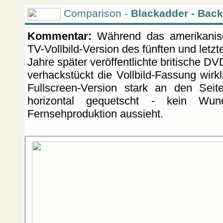
Comparison -
Blackadder - Back
Kommentar:
Während das amerikanis
TV-Vollbild-Version des fünften und let
Jahre später veröffentlichte britische DV
verhackstückt die Vollbild-Fassung wirkl
Fullscreen-Version stark an den Sei
horizontal gequetscht - kein Wu
Fernsehproduktion aussieht.
RC1 2001 | NTSC | 1.33:1 | 4:3
(N